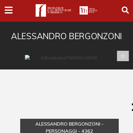
Archivio
Ferrari
Archivio Digitale
ALESSANDRO BERGONZONI
Cronaca e società
Politica
Arte e cultura
Musica cinema e spettacolo
Religione
Sport
Università
ALESSANDRO BERGONZONI -
Vedute e città
PERSONAGGI - 4362