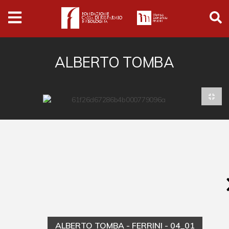
Archivio
Ferrari
Archivio Digitale
ALBERTO TOMBA
Cronaca e società
Politica
Arte e cultura
Musica cinema e spettacolo
Religione
Sport
Università
Vedute e città
ALBERTO TOMBA - FERRINI - 04_01