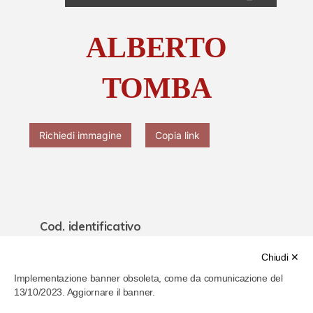
Chi è Paolo Ferrari
ALBERTO
Contattaci
TOMBA
Richiedi immagine
Copia link
Cod. identificativo
61f26d67286b4b000779096b
Chiudi ✕
Implementazione banner obsoleta, come da comunicazione del
Titolo
13/10/2023. Aggiornare il banner.