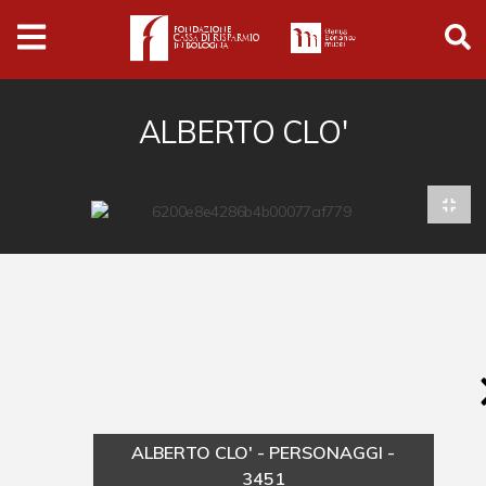
Archivio
Ferrari
Archivio Digitale
ALBERTO CLO'
Cronaca e società
Politica
Arte e cultura
Musica cinema e spettacolo
Religione
Sport
Università
ALBERTO CLO' - PERSONAGGI -
Vedute e città
3451