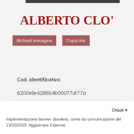
Chi è Paolo Ferrari
ALBERTO CLO'
Contattaci
Richiedi immagine
Copia link
Cod. identificativo
6200e8e4286b4b00077af77a
Titolo
Chiudi ✕
Implementazione banner obsoleta, come da comunicazione del
ALBERTO CLO'
13/10/2023. Aggiornare il banner.
Inventario