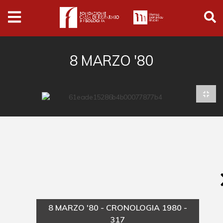
Archivio
Ferrari
Archivio Digitale
8 MARZO '80
Cronaca e società
Politica
Arte e cultura
Musica cinema e spettacolo
Religione
Sport
Università
8 MARZO '80 - CRONOLOGIA 1980 -
Vedute e città
317