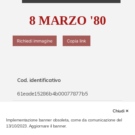
Chi è Paolo Ferrari
8 MARZO '80
Contattaci
Richiedi immagine
Copia link
Cod. identificativo
61eade15286b4b00077877b5
Titolo
Chiudi ✕
Implementazione banner obsoleta, come da comunicazione del
8 MARZO '80
13/10/2023. Aggiornare il banner.
Inventario