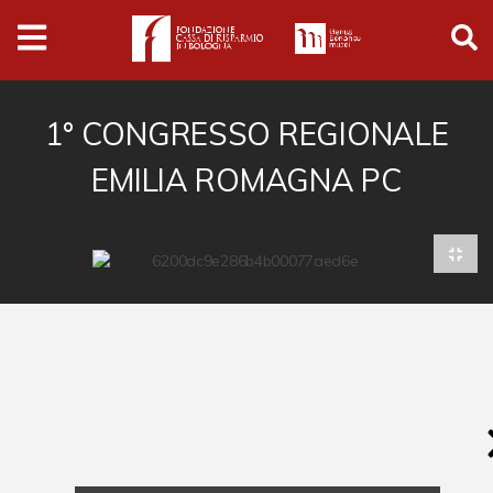
Archivio
Ferrari
Archivio Digitale
1° CONGRESSO REGIONALE
EMILIA ROMAGNA PC
Cronaca e società
Politica
Arte e cultura
Musica cinema e spettacolo
Religione
Sport
Università
Vedute e città